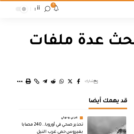
9
أأ
بحث عدة ملفات
شارك
قد يهمك أيضا
عربي ودولي
تحذير صحي في أوروبا.. 240 مصابا
بفيروس حمى غرب النيل