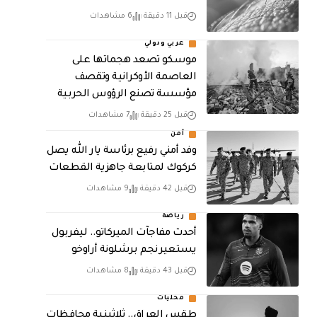
قبل 11 دقيقة
6 مشاهدات
عربي ودولي
موسكو تصعد هجماتها على
العاصمة الأوكرانية وتقصف
مؤسسة تصنع الرؤوس الحربية
قبل 25 دقيقة
7 مشاهدات
أمن
وفد أمني رفيع برئاسة يار الله يصل
كركوك لمتابعة جاهزية القطعات
قبل 42 دقيقة
9 مشاهدات
رياضة
أحدث مفاجآت الميركاتو.. ليفربول
يستعير نجم برشلونة أراوخو
قبل 43 دقيقة
8 مشاهدات
محليات
طقس العراق.. ثلاثينية محافظات