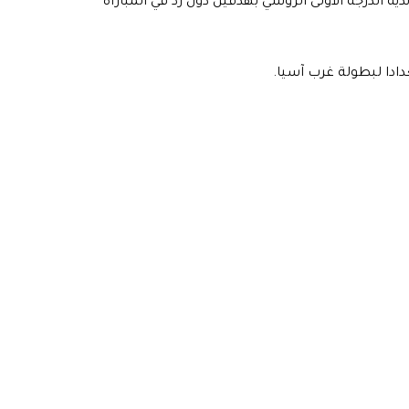
ي العراقي قد تغلب على فريق (fc akron) أحد أندية الدرجة الأولى الروسي بهدفين دون رد في المباراة
ادا لبطولة غرب آسيا.