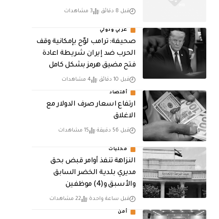
قبل 8 دقائق
3 مشاهدات
عربي ودولي
صحيفة: ترامب لوّح بإمكانية وقف
الحرب ضد إيران شريطة اعادة
فتح مضيق هرمز بشكل كامل
قبل 10 دقائق
4 مشاهدات
أقتصاد
ارتفاع اسعار صرف الدولار مع
الاغلاق
قبل 56 دقيقة
15 مشاهدات
محليات
النزاهة تنفذ أوامر قبض بحق
مديري بلدية الخضر السابق
والأسبق و(4) موظفين
قبل ساعة واحدة
22 مشاهدات
أمن