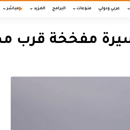
عربي ودولي
منوعات
البرامج
المزيد
مباشر
رة مفخخة قرب مطا