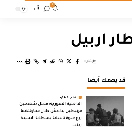
9
أأ
ر اربيل
شارك
قد يهمك أيضا
عربي ودولي
الداخلية السورية: مقتل شخصين
مرتبطين بداعش خلال محاولتهما
زرع عبوة ناسفة بمنطقة السيدة
زينب