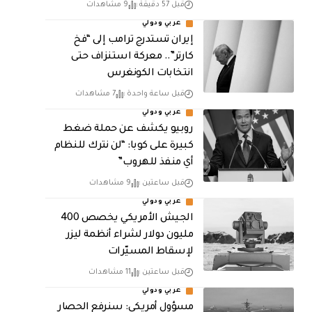
قبل 57 دقيقة
9 مشاهدات
عربي ودولي
إيران تستدرج ترامب إلى “فخ
كارتر”.. معركة استنزاف حتى
انتخابات الكونغرس
قبل ساعة واحدة
7 مشاهدات
عربي ودولي
روبيو يكشف عن حملة ضغط
كبيرة على كوبا: “لن نترك للنظام
أي منفذ للهروب”
قبل ساعتين
9 مشاهدات
عربي ودولي
الجيش الأمريكي يخصص 400
مليون دولار لشراء أنظمة ليزر
لإسقاط المسيّرات
قبل ساعتين
11 مشاهدات
عربي ودولي
مسؤول أمريكي: سنرفع الحصار