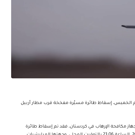
وم الخميس، إسقاط طائرة مسيّرة مفخخة قرب مطار أربيل
 جهاز مكافحة الإرهاب في كردستان، فقد تم إسقاط طائرة
مسيّرة مفخخة، مساء اليوم الخميس 18 كانون الثاني 2024، الساعة 23:06 بالتوقيت المحلي، وجهتها الميليشيات