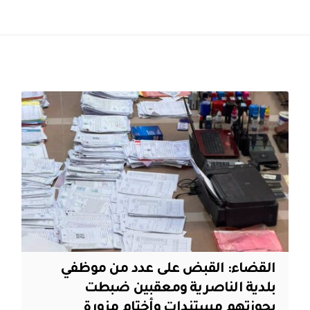
القضاء: القبض على عدد من موظفي
بلدية الناصرية ومعقبين ضبطت
بحوزتهم مستندات وأختام مزورة