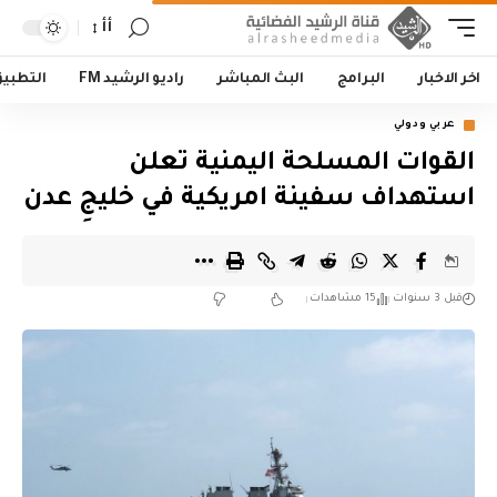
أأ
اخر الاخبار
البرامج
البث المباشر
راديو الرشيد FM
التطبي
عربي ودولي
القوات المسلحة اليمنية تعلن
استهداف سفينة امريكية في خليجِ عدن
قبل 3 سنوات
15 مشاهدات