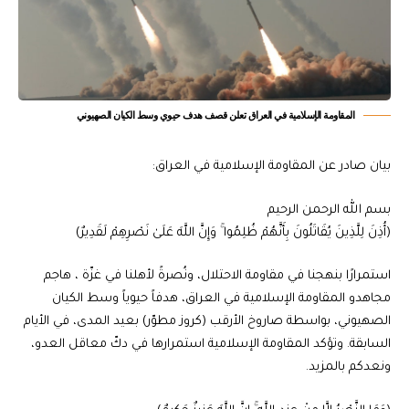
المقاومة الإسلامية في العراق تعلن قصف هدف حيوي وسط الكيان الصهيوني
بيان صادر عن المقاومة الإسلامية في العراق:
بسم الله الرحمن الرحيم
(أُذِنَ لِلَّذِينَ يُقَاتَلُونَ بِأَنَّهُمْ ظُلِمُوا ۚ وَإِنَّ اللَّهَ عَلَىٰ نَصْرِهِمْ لَقَدِيرٌ)
استمرارًا بنهجنا في مقاومة الاحتلال، ونُصرةً لأهلنا في غزّة ، هاجم
مجاهدو المقاومة الإسلامية في العراق، هدفاً حيوياً وسط الكيان
الصهيوني، بواسطة صاروخ الأرقب (كروز مطوّر) بعيد المدى، في الأيام
السابقة. وتؤكد المقاومة الإسلامية استمرارها في دكّ معاقل العدو،
ونعدكم بالمزيد.