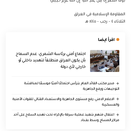
(وَمَا النَّصْرُ إِلَّا مِنْ عِندِ اللَّهِ ۚ إِنَّ اللَّهَ عَزِيزٌ حَكِيمٌ)
المقاومة الإسلامية في العراق
الثلاثاء ٤ – رجب – ١٤٤٥ هـ
اقرأ ايضا
اجتماع أمني برئاسة الشمري: عدم السماح
بأن يكون العراق منطلقاً لتهديد داخلي أو
خارجي لأي دولة
مدير مكتب القائد العام يترأس اجتماعًا أمنيًا موسعًا لمناقشة
التوجيهات ورفع الجاهزية
الاعلام الامني: رفع مستوى الجاهزية والاستعداد القتالي للقوات الأمنية
والعسكرية
اعتقال متهم بتنفيذ عملية سرقة بالإكراه تحت تهديد السلاح على أحد
مراكز المساج وسط بغداد