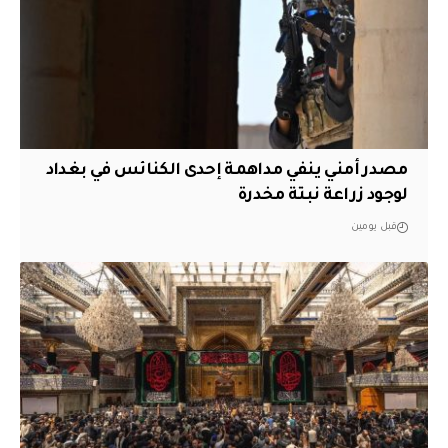
مصدر أمني ينفي مداهمة إحدى الكنائس في بغداد
لوجود زراعة نبتة مخدرة
قبل يومين