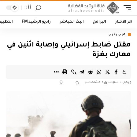
أأ
اخر الاخبار
البرامج
البث المباشر
راديو الرشيد FM
التطبي
عربي ودولي
مقتل ضابط إسرائيلي وإصابة اثنين في
معارك بغزة
قبل 3 سنوات
6 مشاهدات