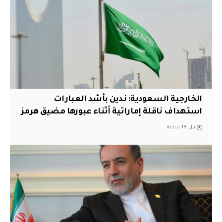
‏الخارجية السعودية: ندين بأشد العبارات
استهداف ناقلة إماراتية أثناء عبورها مضيق هرمز
قبل 18 ساعة