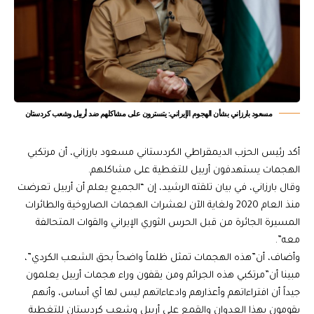
مسعود بارزاني بشأن الهجوم الإيراني: يتسترون على مشاكلهم ضد أربيل وشعب كردستان
أكد رئيس الحزب الديمقراطي الكردستاني مسعود بارزاني، أن مرتكبي
الهجمات يستهدفون أربيل للتغطية على مشاكلهم.
وقال بارزاني، في بيان تلقته الرشيد، إن “الجميع يعلم أن أربيل تعرضت
منذ العام 2020 ولغاية الآن لعشرات الهجمات الصاروخية والطائرات
المسيرة الجائرة من قبل الحرس الثوري الإيراني والقوات المتحالفة
معه”.
وأضاف، أن”هذه الهجمات تمثل ظلماً واضحاً بحق الشعب الكردي”،
مبينا أن”مرتكبي هذه الجرائم ومن يقفون وراء هجمات أربيل يعلمون
جيداً أن افتراءاتهم وأعذارهم وادعاءاتهم ليس لها أي أساس، وأنهم
يقومون بهذا العدوان والقمع على أربيل وشعب كردستان للتغطية