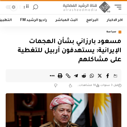
أأ
اخر الاخبار
البرامج
البث المباشر
راديو الرشيد FM
التطبي
سياسة
مسعود بارزاني بشأن الهجمات
الإيرانية: يستهدفون أربيل للتغطية
على مشاكلهم
قبل 3 سنوات
16 مشاهدات