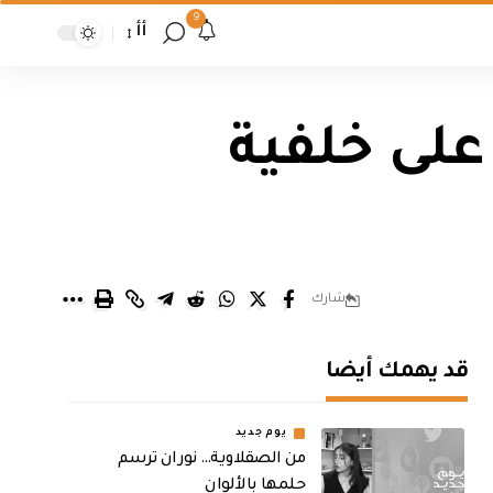
9
أأ
على خلفية
شارك
قد يهمك أيضا
يوم جديد
من الصقلاوية… نوران ترسم
حلمها بالألوان