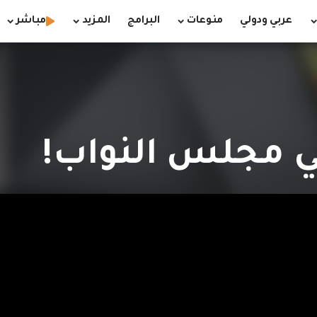
عربي ودولي
منوعات
البرامج
المزيد
مباشر
ي مجلس النواب!