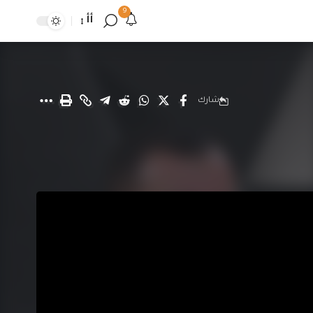
9
أأ
شارك