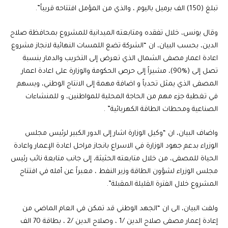
تبلغ (150) الف برميل باليوم ، والذي من المؤمل افتتاحه قريباً”.
وقال يونس، خلال تفقده ومتابعته الميدانية للمشروع بمحافظة صلاح
الدين، بحسب البيان، ان “الشركة تضع اللمسات النهائية لانجاز مشروع
اعادة اعمار مصفى الشمال الذي تعرض إلى التخريب والدمار بنسبة
تصل إلى (90‎%‎)، مشيراً إلى حرص الحكومة والوزارة على اعادة اعمار
المصفى الذي يمثل تحدياً و اضافة مهمة إلى الانتاج الوطني، ويسهم
في تغطية جزء مهم من الحاجة المحلية للمواطنين، و للمنشاءات
الصناعية ومحطات الطاقة الكهربائية” .
واضاف البيان، ان “وكيل الوزارة اشار إلى الدور الكبير لرئيس مجلس
الوزراء بدعم جهود الوزارة في الاسراع بانجاز مراحل اعادة الإعمار واعادة
الحياة للمصفى، من خلال متابعته الحثيثة، إلى جانب متابعة نائب رئيس
مجلس الوزراء لشؤون الطاقة وزير النفط ، معبراً عن أمله في افتتاح
المشروع خلال الفترة القليلة المقبلة”.
ولفت البيان، الى ان “الجهد الوطني قد تمكن في العام الماضي من
إعادة إعمار مصفى صلاح الدين /1 ، وصلاح الدين /2 ، بطاقة 70 الف