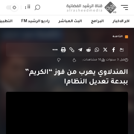
أأ
اخر الاخبار
البرامج
البث المباشر
راديو الرشيد FM
التطبي
الثامنة
قبل 3 سنوات
16 مشاهدات
المندلاوي يهرب من فوز “الكريم”
ببدعة تعديل النظام!