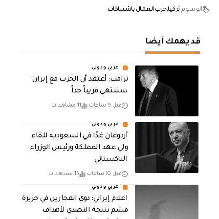
الوسوم
تركيا
حزب العمال باشتباكات
قد يهمك أيضا
عربي ودولي
‏ترامب: أعتقد أن الحرب مع إيران
ستنتهي قريباً جداً
قبل 9 ساعات
11 مشاهدات
عربي ودولي
أردوغان غدًا في السعودية للقاء
ولي عهد المملكة ورئيس الوزراء
الباكستاني
قبل 10 ساعات
15 مشاهدات
عربي ودولي
اعلام إيراني: دوي انفجارين في جزيرة
قشم نتيجة التصدي لأهداف