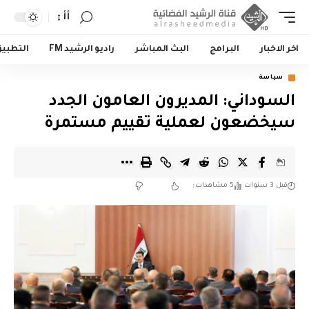
أأ
اخر الاخبار
البرامج
البث المباشر
راديو الرشيد FM
التطبي
سياسة
السوداني: المديرون العامون الجدد
سيخضعون لعملية تقييم مستمرة
قبل 3 سنوات
5 مشاهدات