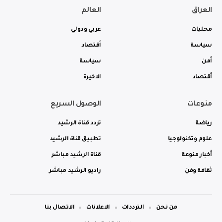
العراق
العالم
محليات
عربي ودولي
سياسة
أقتصاد
أمن
سياسة
أقتصاد
الاخيرة
منوعات
الوصول السريع
رياضة
تردد قناة الرشيد
علوم وتكنولوجيا
تطبيق قناة الرشيد
أخبار منوعة
قناة الرشيد مباشر
ثقافة وفن
راديو الرشيد مباشر
من نحن
الترددات
الاعلانات
الاتصال بنا