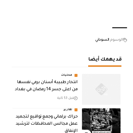
الوسوم
السوداني
قد يهمك أيضا
محليات
انتحار طبيبة أسنان برمي نفسها
من اعلى جسر 14 رمضان في بغداد
قبل 53 ثانية
تقارير
حراك برلماني وجمع تواقيع لتجميد
عمل مجالس المحافظات لترشيد
الإنفاق