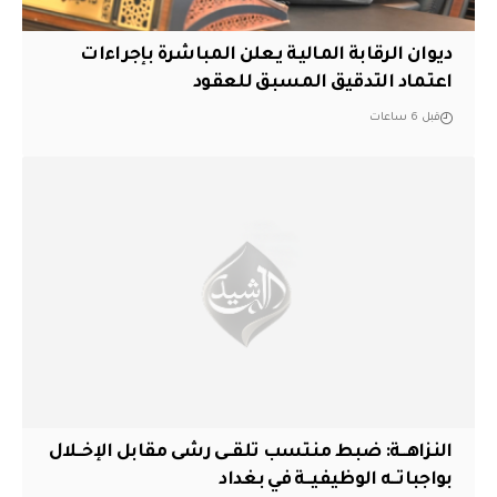
ديوان الرقابة المالية يعلن المباشرة بإجراءات
اعتماد التدقيق المسبق للعقود
قبل 6 ساعات
النزاهــة: ضبط منتسب تلقــى رشى مقابل الإخــلال
بواجباتــه الوظيفيــة في بغداد