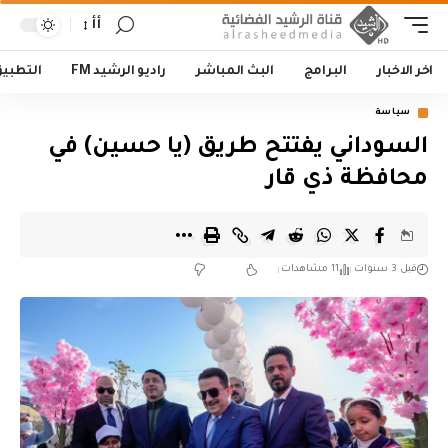
أأ
اخر الاخبار
البرامج
البث المباشر
راديو الرشيد FM
التطبي
سياسة
السوداني يفتتح طريق (يا حسين) في
محافظة ذي قار
قبل 3 سنوات
11 مشاهدات