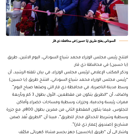
السوداني يفتتح طريق (يا حسين) في محافظة ذي قار
افتتح رئيس مجلس الوزراء محمد شياع السوداني، اليوم الاثنين، طريق
(يا حسين) في محافظة ذي قار.
وذكر المكتب الإعلامي لرئيس مجلس الوزراء، في بيان تلقته الرشيد، أن
“رئيس مجلس الوزراء محمد شياع السوداني، افتتح طريق (يا حسين)
وسط مدينة الناصرية، في محافظة ذي قار التي وصلها صباح اليوم”.
واضاف، أن “الطريق يتكون من مقطعين، الأول بطول 3 كم وبأربعة
ممرات رئيسة وخدمية، وجزرات وسطية ومساحات خضراء وأماكن
للجلوس، فيما يتكون المقطع الثاني من ممرين بطول 800م، مع جزرة
وسطية وشريط للحدائق محاذٍ للطريق”، مبينا أن “الطريق نُفذ ضمن
مشاريع (صندوق إعمار ذي قار)”.
واشار الى أن “طريق (ياحسين) جهز بجسر مشاة كهربائي مكيّف