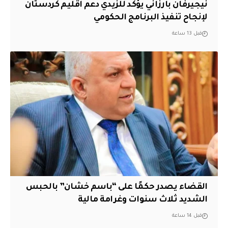
نيجيرفان بارزاني يؤكد للزيدي دعم اقليم ‏كردستان
لإنجاح تنفيذ البرنامج الحكومي
قبل 13 ساعة
القضاء يصدر حكمًا على “باسم خشان” بالحبس
الشديد ثلاث سنوات وغرامة مالية
قبل 14 ساعة