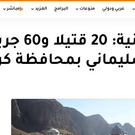
عربي ودولي
منوعات
البرامج
المزيد
مباشر
وسائل إعلا
يماني بمحافظة كر