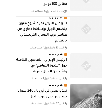
مقابل 100 دولار
قبل 8 دقائق
6 مشاهدات
عربي ودولي
البرلمان التركي يقر مشروع قانون
يتضمن تأجيل وإسقاط دعاوى عن
عناصر حزب العمال الكردستاني
بالتقادم
قبل 16 دقيقة
4 مشاهدات
عربي ودولي
الرئيس الإيراني: التفاصيل الكاملة
حول “مذكرة التفاهم” مع
واشنطن لا تزال سرية
قبل 41 دقيقة
9 مشاهدات
عربي ودولي
تحذير صحي في أوروبا.. 240 مصابا
بفيروس حمى غرب النيل
قبل 57 دقيقة
11 مشاهدات