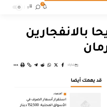
9
أأ
م إيرانية: 20 قتيلا و60 جريحا بالانفجارين
مان
شارك
قد يهمك أيضا
أقتصاد
استقرار أسعار الصرف في
الأسواق المحلية: 152,500 دينار