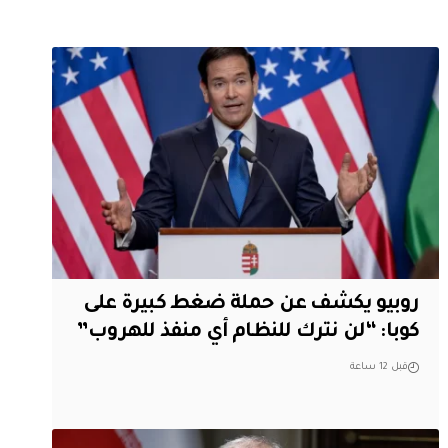
روبيو يكشف عن حملة ضغط كبيرة على
كوبا: “لن نترك للنظام أي منفذ للهروب”
قبل 12 ساعة