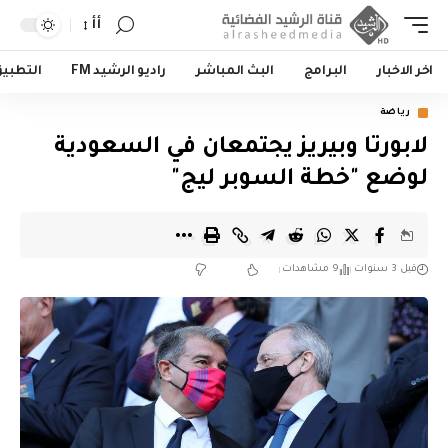
أأ
اخر الاخبار
البرامج
البث المباشر
راديو الرشيد FM
التطبي
رياضة
لابورتا وبيريز يجتمعان في السعودية
لوضع "خطة السوبر ليج"
قبل 3 سنوات
9 مشاهدات