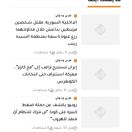
قد يهمك أيضا
عربي ودولي
الداخلية السورية: مقتل شخصين
مرتبطين بداعش خلال محاولتهما
زرع عبوة ناسفة بمنطقة السيدة
زينب
قبل 4 دقائق
4 مشاهدات
عربي ودولي
إيران تستدرج ترامب إلى “فخ كارتر”..
معركة استنزاف حتى انتخابات
الكونغرس
قبل 10 دقائق
6 مشاهدات
عربي ودولي
روبيو يكشف عن حملة ضغط
كبيرة على كوبا: “لن نترك للنظام أي
منفذ للهروب”
قبل 53 دقيقة
8 مشاهدات