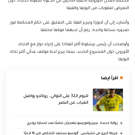
محكمة العدل الأوروبية بأحقية الناديين في الدعوة لبطولة جديدة، دون
التعرض لعقوبات من اليويفا والفيفا.
وأشارت إلى أن لابورتا وبيريز اتفقا على التعليق على حكم المحكمة فور
صدوره بساعة واحدة، رغم أن لديهما موقفا مختلفا.
وأوضحت أن رئيس برشلونة أكثر انفتاحا على إجراء حوار مع الاتحاد
الأوروبي حول المشروع الجديد، بينما بيريز لديه موقف عدائي أكبر تجاه
اليويفا.
اقرأ ايضا
لليوم الـ32 على التوالي.. رونالدو يواصل
الغياب عن النصر
رواية جديدة.. بيريز ومورينيو ينفجران غضبًا بعد خسارة رودري
غربلة كبرى في تشيلسي.. ألونسو يستعد للتخلص من 16 لاعبًا