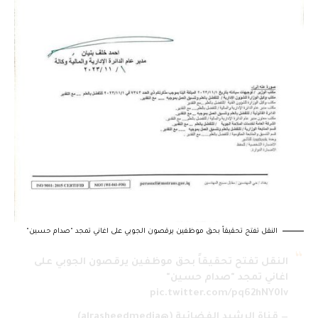
النقل تفتح تحقيقاً بحق موظفين يرقصون الجوبي على اغاني تمجد "صدام حسين"
النقل تفتح تحقيقاً بحق موظفين يرقصون الجوبي على
اغاني تمجد "صدام حسين"
pic.twitter.com/pq62hNY0Iv
— قناة الرشيد الفضائية (@alrasheedmedia)