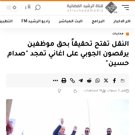
أأ
اخر الاخبار
البرامج
البث المباشر
راديو الرشيد FM
التطبي
محليات
النقل تفتح تحقيقاً بحق موظفين
يرقصون الجوبي على اغاني تمجد "صدام
حسين"
قبل 3 سنوات
14 مشاهدات