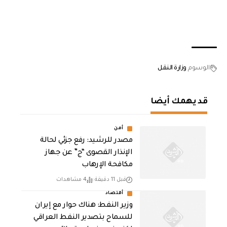
الوسوم
وزارة النقل
قد يهمك أيضا
أمن
مصدر للرشيد: رفع جزئي لحالة
الإنذار القصوى “ج” عن جهاز
مكافحة الإرهاب
قبل 11 دقيقة
4 مشاهدات
أقتصاد
وزير النفط: هناك حوار مع إيران
للسماح بتصدير النفط العراقي