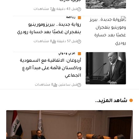
جزيرة خارك
قبل 43 دقيقة
7 مشاهدات
رياضة
رواية جديدة.. بيريز ومورينيو
ينفجران غضبًا بعد خسارة رودري
قبل 57 دقيقة
8 مشاهدات
عربي ودولي
أردوغان: الاتفاقية مع السعودية
وباكستان قائمة على مبدأ الردع
الجماعي
قبل ساعتين
8 مشاهدات
شاهد المزيد..