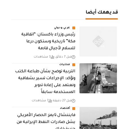
قد يهمك أيضا
عربي ودولي
رئيس وزراء باكستان: “اتفاقية
مكة” تاريخية وستكون درعا
للسلام لأجيال قادمة
قبل 7 دقائق
3 مشاهدات
محليات
التربية توضح بشأن طباعة الكتب
وتؤكد: الإجراءات تسير بشفافية
ونعتمد على إعادة تدوير
المستخدمة سابقاً
قبل 27 دقيقة
7 مشاهدات
أقتصاد
فايننشال تايمز: الحصار الأمريكي
يشل صادرات النفط الإيرانية من