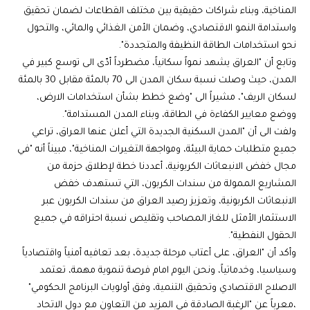
المناخية، وبناء شراكات حقيقية بين مختلف القطاعات لضمان تحقيق
واستدامة النمو الاقتصادي، وضمان الأمن الغذائي والمائي، والتحول
نحو استخدامات الطاقة النظيفة والمتجددة".
وتابع أن "العراق يشهد نمواً سكانياً، مضطرداً أدّى الى توسع كبير في
المدن، حيث وصلت نسبة سكان المدن الى 70 بالمئة مقابل 30 بالمئة
لسكان الريف"، مشيراً الى "وضع خطط بشأن استخدامات الارض،
ووضع معايير الكفاءة في الطاقة، وبناء المدن المستدامة".
ولفت الى أن "المدن السكنية الجديدة التي أعلن عنها العراق، تراعي
جميع متطلبات حماية البيئة، ومواجهة التغيرات المناخية"، مبيناً أنه "في
مجال خفض الانبعاثات الكربونية، أعددنا خطة لإطلاق حزمة من
المشاريع الممولة من سندات الكربون، التي تستهدف خفض
الانبعاثات الكربونية، وتعزيز رصيد العراق من سندات الكربون عبر
الاستثمار الأمثل للغاز المصاحب وتقليص نسبة احتراقه في جميع
الحقول النفطية".
وأكد أن "العراق، على أعتاب مرحلة جديدة، بعد تعافيه أمنياً واقتصادياً
وسياسيا، وخدماتياً، ونحن اليوم امام فرصة تنموية مهمة، تعتمد
الاصلاح الاقتصادي وتحقيق التنمية، وفق أولويات البرنامج الحكومي"
،معرباً عن "الرغبة الصادقة في المزيد من التعاون مع دول الاتحاد