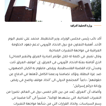
وزارة التخطيط العراقية
أكد نائب رئيس مجلس الوزراء، وزير التخطيط، محمد علي تميم، اليوم
الأحد، أهمية التعاون مع دول الاتحاد الأوروبي لدعم جهود الحكومة
العراقية في مواجهة التغيرات المناخية.
وقال تميم، في كلمة له خلال مؤتمر (مبادرة العراق والتغير المناخي)
الذي أقامته بعثة الاتحاد الأوروبي في العراق، إن "موقف العراق ثابت
ومبدئي ازاء القضية الفلسطينية، ورفض مايقوم به الكيان الصهيوني،
ضد غزة البطلة، ونؤكد تضامننا ودعمنا الكامل لأهلها في الدفاع عن
حقوقهم"، داعياً "المجتمع الدولي الى "اتخاذ موقف واضح في رفض
وإدانة جرائم إسرائيل".
وأضاف أن "العراق، يُعد من بين اكثر خمس دول في العالم، تضررا من
التغيرات المناخية، التي يشهدها كوكبنا"، مشيراً الى "أننا مضينا في
رسم السياسات، واتخاذ القرارات التي من شأنها مواجهة التغيرات