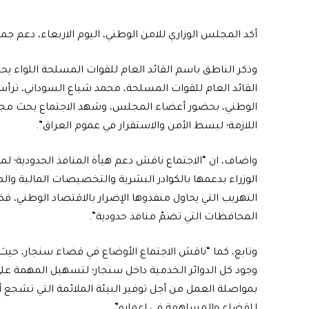
أكد المجلس الوزاري للامن الوطني، اليوم الاربعاء، دعم ج
وذكر الناطق باسم القائد العام للقوات المسلحة اللواء يح
القائد العام للقوات المسلحة، محمد شياع السوداني، ترأس 
الوطني، بحضور أعضاء المجلس، وشهد الاجتماع بحث مجمل ال
اللازمة؛ لبسط الأمن والاستقرار في عموم العراق”.
واضاف، ان “الاجتماع ناقش دعم هيأة المنافذ الحدودية؛ ل
الوزراء بدعمها بالكوادر البشرية والتخصيصات المالية وا
التهريب التي يحاول منفذوها الإضرار بالاقتصاد الوطني، فضل
المحافظات التي تضمّ منافذ حدودية”.
وتابع، كما “ناقش الاجتماع الأوضاع في قضاء سنجار، حي
وجود كل الدوائر الخدمية داخل سنجار؛ لتسهيل المهمة عل
بمواصلة العمل من أجل توفير البيئة الملائمة التي تشجع أب
للقضاء والمساهمة في إعماره”.