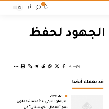
9
أأ
 الجهود لحفظ
شارك
قد يهمك أيضا
عربي ودولي
البرلمان التركي يبدأ مناقشة قانون
دمج “العمال الكردستاني” في