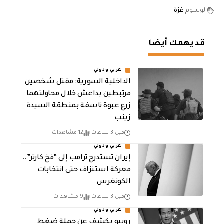
الوسوم
غزة
قد يهمك أيضا
عربي ودولي
الداخلية السورية: مقتل شخصين
مرتبطين بداعش خلال محاولتهما
زرع عبوة ناسفة بمنطقة السيدة
زينب
قبل 3 ساعات
12 مشاهدات
عربي ودولي
إيران تستدرج ترامب إلى “فخ كارتر”..
معركة استنزاف حتى انتخابات
الكونغرس
قبل 3 ساعات
9 مشاهدات
عربي ودولي
روبيو يكشف عن حملة ضغط