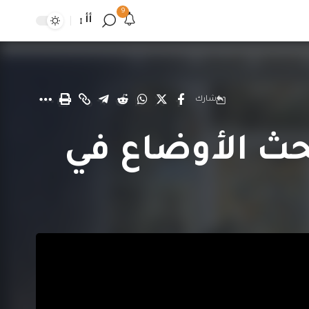
9
أأ
شارك
حث الأوضاع في