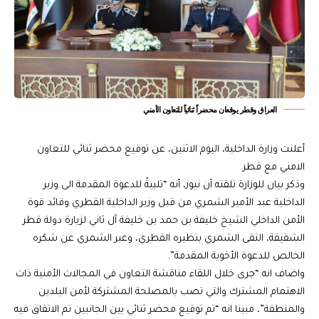
العراق وقطر يوقعان محضراً ثنائياً للتعاون الأمني
أعلنت وزارة الداخلية، اليوم الاثنين، عن توقيع محضر ثنائي للتعاون
الامني مع قطر.
وذكر بيان للوزارة تلقته آن نيوز، أنه “تلبيةً للدعوة المقدمة الى وزير
الداخلية عبد الأمير الشمري من قبل وزير الداخلية القطري وقائد قوة
الأمن الداخلي الشيخ خليفة بن حمد بن خليفة آل ثاني لزيارة دولة قطر
الشقيقة، التقى الشمري بنظيره القطري، وعبر الشمري عن شكره
الخالص للدعوة الأخوية المقدمة”.
واضاف انه “جرى خلال اللقاء مناقشة التعاون في المجالات الأمنية ذات
الاهتمام المشترك والتي تصب بالمصلحة المشتركة لأمن البلدين
والمنطقة”، مبينا انه “تم توقيع محضر ثنائي بين الجانبين تم الاتفاق فيه