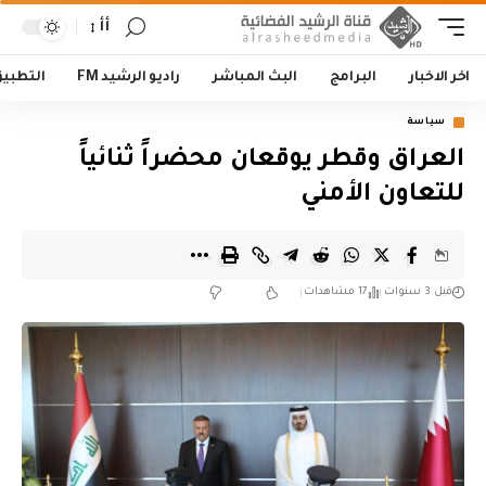
أأ
اخر الاخبار
البرامج
البث المباشر
راديو الرشيد FM
التطبي
سياسة
العراق وقطر يوقعان محضراً ثنائياً
للتعاون الأمني
قبل 3 سنوات
17 مشاهدات