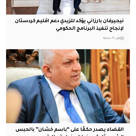
نيجيرفان بارزاني يؤكد للزيدي دعم اقليم ‏كردستان
لإنجاح تنفيذ البرنامج الحكومي
قبل 11 ساعة
القضاء يصدر حكمًا على “باسم خشان” بالحبس