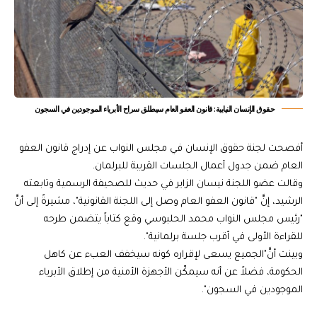
حقوق الإنسان النيابية: قانون العفو العام سيطلق سراح الأبرياء الموجودين في السجون
أفصحت لجنة حقوق الإنسان في مجلس النواب عن إدراج قانون العفو
العام ضمن جدول أعمال الجلسات القريبة للبرلمان.
وقالت عضو اللجنة نيسان الزاير في حديث للصحيفة الرسمية وتابعته
الرشيد، إنَّ "قانون العفو العام وصل إلى اللجنة القانونية"، مشيرةً إلى أنَّ
"رئيس مجلس النواب محمد الحلبوسي وقع كتاباً يتضمن طرحه
للقراءة الأولى في أقرب جلسة برلمانية".
وبينت أنَّ"الجميع يسعى لإقراره كونه سيخفف العبء عن كاهل
الحكومة، فضلاً عن أنه سيمكّن الأجهزة الأمنية من إطلاق الأبرياء
الموجودين في السجون".