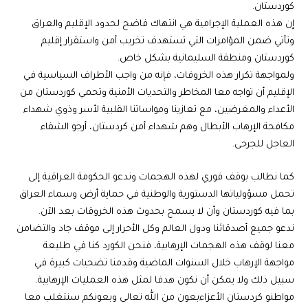
كوردستان.
إن هذه العملية الإجرامية هي انتهاك فاضح لحدود الإقليم والعراق
وتأتي ضمن المؤامرات التي تستهدف تخريب أمن واستقرار إقليم
كوردستان ومنطقة السليمانية بشكل خاص.
ولمواجهة تكرار هذه الخروقات، فإنه من واجب الأطراف السياسية في
الإقليم أن تواجه معا المخاطر والتحديات الأمنية وتحمي كوردستان من
الأعداء والمغرضين، مع تعازينا ومواساتنا القلبية لأسر وذوي شهداء
مكافحة الإرهاب الأبطال وهم شهداء أمن كردستان، أرجو الشفاء
العاجل للجرحى.
كما نطالب بوقف فوري لهذه الهجمات وندعو الحكومة العراقية إلى
تحمل مسؤولياتها الدستورية والوطنية في حماية أرض وسماء العراق
بما فيه كوردستان وأن لا يسمح بحدوث هذه الخروقات بعد الآن.
ندعو جميع أصدقائنا ودول العالم وكل الأحرار إلى موقف جاد والتضامن
معنا لوقف هذه الهجمات الإرهابية، فنحن الكورد كنا في طليعة
مواجهة الإرهاب خلال السنوات الماضية وقدمنا تضحيات كبيرة في
سبيل ذلك ولا يمكن أن نكون هدفا لمثل هذه العمليات الإرهابية.
مواطنو كردستان الأعزاء بعون من الله تعالى وبعونكم سنتغلب معا