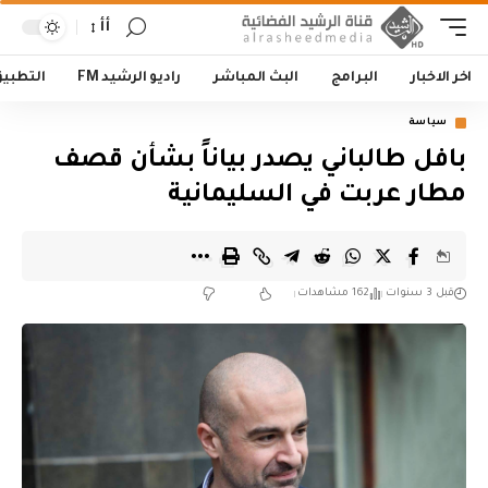
أأ
اخر الاخبار
البرامج
البث المباشر
راديو الرشيد FM
التطبي
سياسة
بافل طالباني يصدر بياناً بشأن قصف
مطار عربت في السليمانية
قبل 3 سنوات
162 مشاهدات