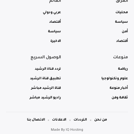
العراق
العالم
محليات
عربي ودولي
سياسة
أقتصاد
أمن
سياسة
أقتصاد
الاخيرة
منوعات
الوصول السريع
رياضة
تردد قناة الرشيد
علوم وتكنولوجيا
تطبيق قناة الرشيد
أخبار منوعة
قناة الرشيد مباشر
ثقافة وفن
راديو الرشيد مباشر
من نحن
الترددات
الاعلانات
الاتصال بنا
Made By
IQ Hosting