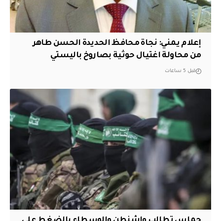
إعلام يمني: نجاة محافظ الحديدة الحسن طاهر
من محاولة اغتيال حوثية بصاروخ باليستي
قبل 5 ساعات
حماس تطالب واشنطن والوسطاء بالضغط على