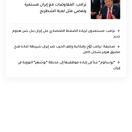
‏ترامب: المفاوضات مع إيران مستمرة
وتمضي مثل لعبة الشطرنج
‏ترامب: مستعدون لزيادة الضغط الاقتصادي على إيران بدل شن هجوم
جديد
صحيفة: ترامب لوّح بإمكانية وقف الحرب ضد إيران شريطة اعادة فتح
مضيق هرمز بشكل كامل
“روساتوم” تبدأ في إعادة موظفيها إلى محطة “بوشهر” النووية في
إيران