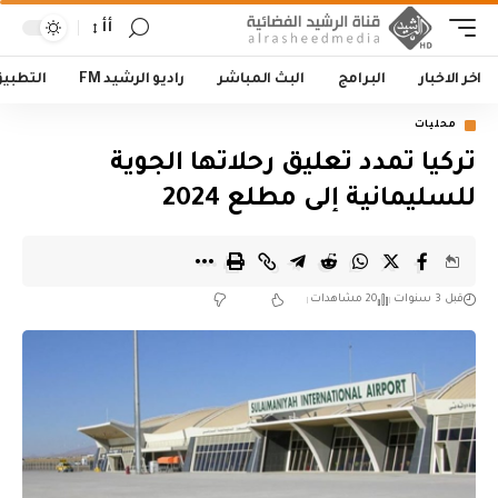
أأ
اخر الاخبار
البرامج
البث المباشر
راديو الرشيد FM
التطبي
محليات
تركيا تمدد تعليق رحلاتها الجوية
للسليمانية إلى مطلع 2024
قبل 3 سنوات
20 مشاهدات