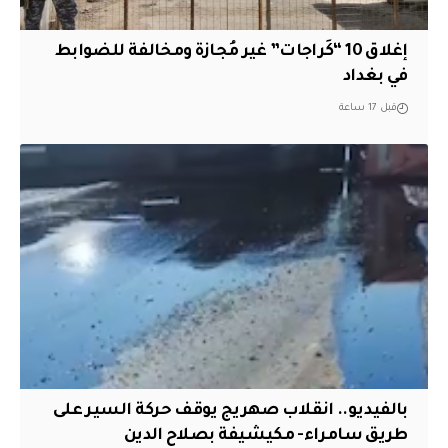
إغلاق 10 “كَراجات” غير مُجازة ومخالفة للضوابط
في بغداد
قبل 17 ساعة
بالفيديو.. انقلاب صهريج يوقف حركة السير على
طريق سامراء- مكيشيفة بصلاح الدين