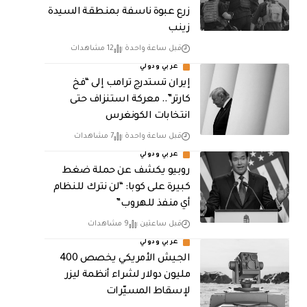
زرع عبوة ناسفة بمنطقة السيدة
زينب
قبل ساعة واحدة
12 مشاهدات
عربي ودولي
إيران تستدرج ترامب إلى “فخ
كارتر”.. معركة استنزاف حتى
انتخابات الكونغرس
قبل ساعة واحدة
7 مشاهدات
عربي ودولي
روبيو يكشف عن حملة ضغط
كبيرة على كوبا: “لن نترك للنظام
أي منفذ للهروب”
قبل ساعتين
9 مشاهدات
عربي ودولي
الجيش الأمريكي يخصص 400
مليون دولار لشراء أنظمة ليزر
لإسقاط المسيّرات