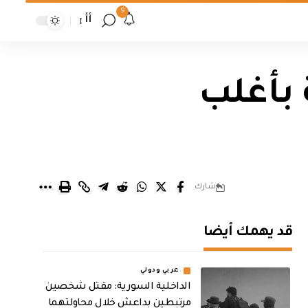
9
أأ
 بأغلب
شارك
قد يهمك أيضا
عربي ودولي
الداخلية السورية: مقتل شخصين
مرتبطين بداعش خلال محاولتهما