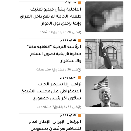
محليات
الداخلية بشأن فيديو تعنيف
طفلة: الحادثة لم تقع داخل العراق
وإنما بإحدى دول الجوار
قبل 26 دقيقة
8 مشاهدات
عربي ودولي
الرئاسة التركية: “اتفاقية مكة”
خطوة تاريخية تصون السلام
والاستقرار
قبل 36 دقيقة
7 مشاهدات
عربي ودولي
ترامب: إذا سيطر الحزب
الديمقراطي على مجلس الشيوخ
سأكون آخر رئيس جمهوري
قبل 57 دقيقة
7 مشاهدات
عربي ودولي
البرلمان الإيراني: الإطار العام
للتفاهم مع عُمان بخصوص