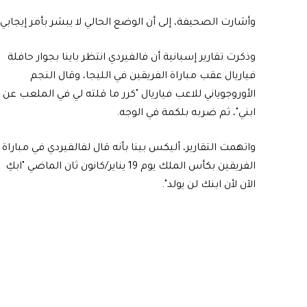
وأشارت الصحيفة، إلى أن الوضع الحالي لا يبشر بأمر إيجاب
وذكرت تقارير إسبانية أن فالفيردي انتظر باينا بجوار حافلة
فياريال عقب مباراة الفريقين في الليجا، وقال النجم
الأوروجوياني للاعب فياريال "كرر ما قلته لي في الملعب عن
ابني"، ثم ضربه بلكمة في الوجه.
واتهمت التقارير، أليكس بينا بأنه قال لفالفيردي في مباراة
الفريقين بكأس الملك يوم 19 يناير/كانون ثان الماضي "ابكِ
الآن لأن ابنك لن يولد".