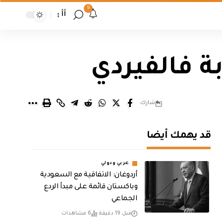
9
أأ
ة فالفيردي
شارك
قد يهمك أيضا
عربي ودولي
أردوغان: الاتفاقية مع السعودية
وباكستان قائمة على مبدأ الردع
الجماعي
قبل 19 دقيقة
6 مشاهدات