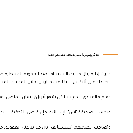
بعد كروس..ريال مدريد يجدد عقد نجم جديد
قررت إدارة ريال مدريد، الاستئناف ضد العقوبة المنتظرة
الاعتداء على أليكس باينا لاعب فياريال، خلال الموسم المنت
وقام فالفيردي بلكم باينا في شهر أبريل/نيسان الماضي، ع
وبحسب صحيفة "آس" الإسبانية، فإن قاضي التحقيقات يدرس توقيع عقوبة ال
وأضافت الصحيفة: "سيستأنف ريال مدريد على العقوبة، خلال 48 ساعة من قرار القا