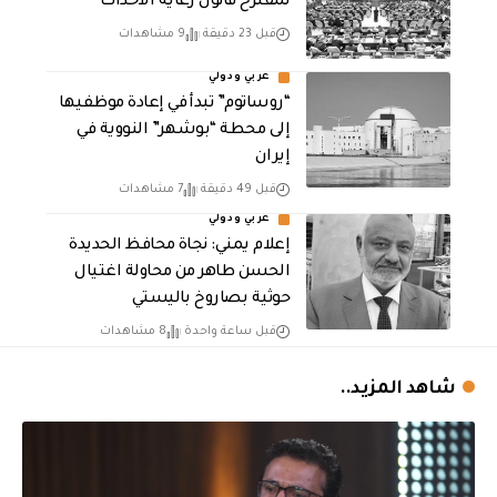
لمقترح قانون رعاية الاحداث
قبل 23 دقيقة
9 مشاهدات
عربي ودولي
“روساتوم” تبدأ في إعادة موظفيها
إلى محطة “بوشهر” النووية في
إيران
قبل 49 دقيقة
7 مشاهدات
عربي ودولي
إعلام يمني: نجاة محافظ الحديدة
الحسن طاهر من محاولة اغتيال
حوثية بصاروخ باليستي
قبل ساعة واحدة
8 مشاهدات
شاهد المزيد..