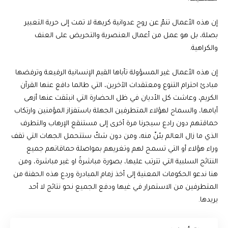
إن هذه الأعمال تنمّ عن روح عدوانية كريهة لا تمت إلى حرية التعبير
بصلة، بل هو عمل من أعمال العنصرية والتحريض على العنف
والكراهية.
إن هذه الأعمال غير المسؤولة تأباها القيم الإنسانية الرفيعة وترفضها
مبادئ احترام التنوع ومعتقدات الآخرين، التي طالما دافع عنها القرآن
الكريم، وعاشت كل الأديان في ظل الحضارة التي انبثقت عنها أزهى
أيامها، والسماح لهؤلاء المتطرفين الجهلة باستفزاز المؤمنين وارتكاب
حماقتهم دون رادع سيجرنا مرة أخرى إلى مستنقع الإرهاب والتطرف
الذي ما زال العالم يئنّ منه، ومن دون شكّ ستتحمل الجهات التي تقف
وراء هؤلاء أو التي تسمح لهم وتغريهم بمواصلة حماقاتهم جميع
النتائج السلبية التي تترتب عليها، بصورة مباشرةً او غير مباشرة، ومن
هنا ندعو الحكومات المعنية إلى أخذ زمام المبادرة وردع هذه الحفنة من
المتطرفين من الاستمرار في غيها ودفع الجميع نحو نتائج لا أحد
يريدها.