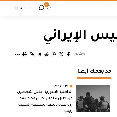
9
أأ
ئيس الإيراني
شارك
قد يهمك أيضا
عربي ودولي
الداخلية السورية: مقتل شخصين
مرتبطين بداعش خلال محاولتهما
زرع عبوة ناسفة بمنطقة السيدة
زينب