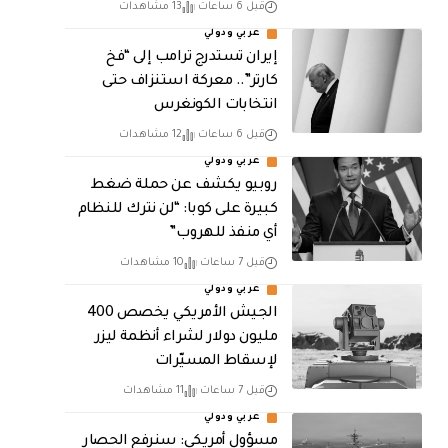
قبل 6 ساعات
13 مشاهدات
عربي ودولي
إيران تستدرج ترامب إلى “فخ
كارتر”.. معركة استنزاف حتى
انتخابات الكونغرس
قبل 6 ساعات
12 مشاهدات
عربي ودولي
روبيو يكشف عن حملة ضغط
كبيرة على كوبا: “لن نترك للنظام
أي منفذ للهروب”
قبل 7 ساعات
10 مشاهدات
عربي ودولي
الجيش الأمريكي يخصص 400
مليون دولار لشراء أنظمة ليزر
لإسقاط المسيّرات
قبل 7 ساعات
11 مشاهدات
عربي ودولي
مسؤول أمريكي: سنرفع الحصار