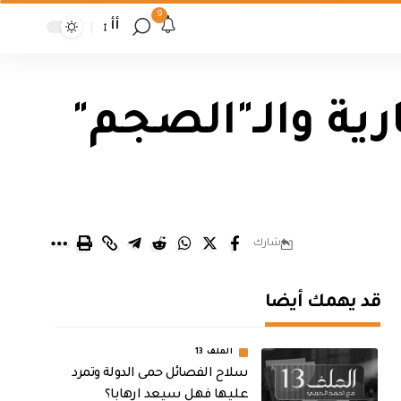
9
أأ
ية والـ"الصجم"
شارك
قد يهمك أيضا
الملف 13
سلاح الفصائل حمى الدولة وتمرد
عليها فهل سيعد ارهابا؟