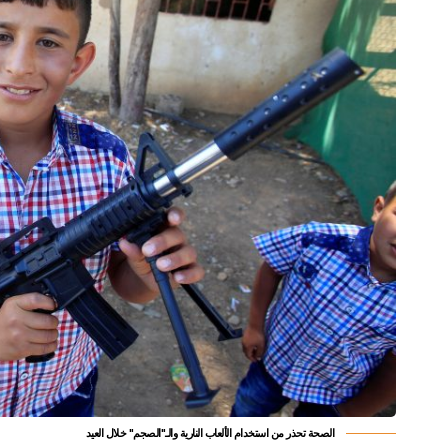
الصحة تحذر من استخدام الألعاب النارية والـ"الصجم" خلال العيد