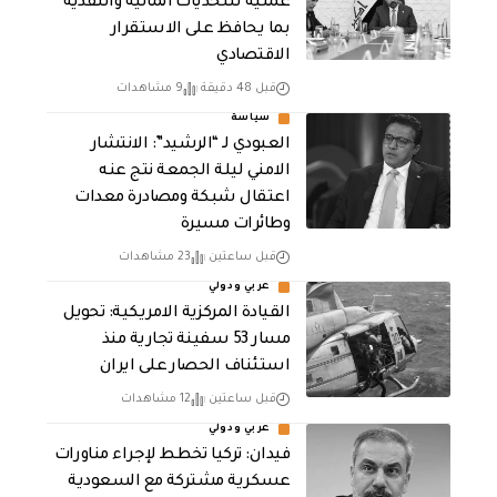
عملية للتحديات المالية والنقدية
بما يحافظ على الاستقرار
الاقتصادي
قبل 48 دقيقة
9 مشاهدات
سياسة
العبودي لـ “الرشيد”: الانتشار
الامني ليلة الجمعة نتج عنه
اعتقال شبكة ومصادرة معدات
وطائرات مسيرة
قبل ساعتين
23 مشاهدات
عربي ودولي
القيادة المركزية الامريكية: تحويل
مسار 53 سفينة تجارية منذ
استئناف الحصار على ايران
قبل ساعتين
12 مشاهدات
عربي ودولي
فيدان: تركيا تخطط لإجراء مناورات
عسكرية مشتركة مع السعودية