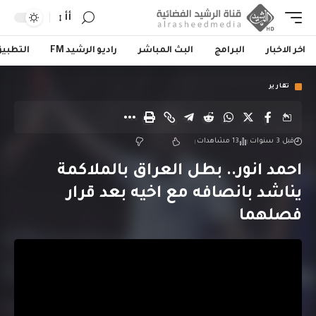
أأ
اخر الاخبار
البرامج
البث المباشر
راديو الرشيد FM
التطبي
تقارير
قبل 3 سنوات
13 مشاهدات
احمد انور.. بطل العراق بالملاكمة
يناشد بانصافه مع اخيه بعد قرار
فصلهما