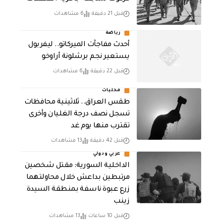
قبل 21 دقيقة
6 مشاهدات
رياضة
أحدث مفاجآت الميركاتو.. ليفربول
يستعير نجم برشلونة أراوخو
قبل 22 دقيقة
6 مشاهدات
محليات
طقس العراق.. ثلاثينية محافظات
تسجل نصف درجة الغليان وأخرى
تقترب منها يوم غد
قبل 42 دقيقة
13 مشاهدات
عربي ودولي
الداخلية السورية: مقتل شخصين
مرتبطين بداعش خلال محاولتهما
زرع عبوة ناسفة بمنطقة السيدة
زينب
قبل 10 ساعات
13 مشاهدات