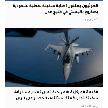
الحوثيون يعلنون اصابة سفينة نفطية سعودية
بصاروخ باليستي في خليج عدن
قبل يوم واحد
القيادة المركزية الامريكية تعلن تغيير مسار 48
سفينة تجارية منذ استئناف الحصار على ايران
قبل يوم واحد