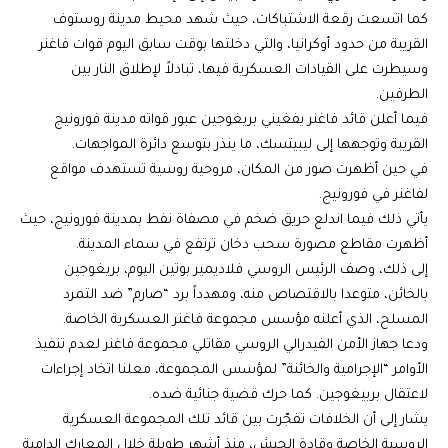
كما اتسعت رقعة الاشتباكات، حيث شهد محيط مدينة روستوف
القريبة من حدود أوكرانيا، والتي دخلتها بوقت سابق اليوم قوات فاغنر
وسيطرت على القيادات العسكرية فيها، تبادلاً لإطلاق النار بين
الطرفين.
فيما أعلن قائد فاغنر يفغيني بريغوجين عبور قواته مدينة فورونيج
القريبة وتوجهها إلى ليبيتسك، ما ينذر بتوسع دائرة المواجهات.
في حين أظهرت صور من المكان، مروحية روسية تستهدف مواقع
لفاغنر في فورونيج.
يأتي ذلك فيما اندلع حريق ضخم في مصفاة نفط بمدينة فورونيج، حيث
أظهرت مقاطع مصورة سحب دخان ترتفع في سماء المدينة.
إلى ذلك، وصف الرئيس الروسي فلاديمير بوتين اليوم، بريغوجين
بالخائن، متوعدا بالاقتصاص منه، ومهدداً برد “صارم” ضد التمرد
المسلح، الذي أعلنه مؤسس مجموعة فاغنر العسكرية الخاصة.
ودعا جهاز الأمن الفيدرالي الروسي مقاتلي مجموعة فاغنر لعدم تنفيذ
الأوامر “الإجرامية والخائنة” لمؤسس المجموعة، معلنا اتخاد إجراءات
لاعتقال بربيغوجين. كما حرك قضية جنائية ضده.
يشار إلى أن الخلافات تفجّرت بين قائد تلك المجموعة العسكرية
الروسية الخاصة وقادة الجيش، منذ أشهر طويلة خلال المعارك الدامية