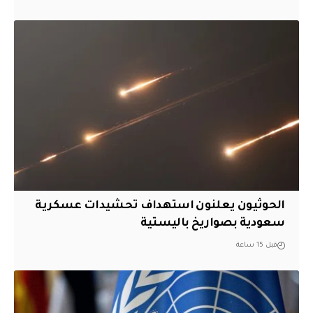
الحوثيون يعلنون استهداف تحشيدات عسكرية
سعودية بصواريخ باليستية
قبل 15 ساعة