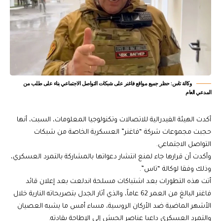
وكالة تاس: حظر جميع مواقع فاغنر على شبكات التواصل الاجتماعي بناء على طلب من
المدعي العام
أكدت الهيئة الفيدرالية للاتصالات وتكنولوجيا المعلومات، السبت، أنها
حجبت مجموعات شركة “فاغنر” العسكرية الخاصة من شبكات
التواصل الاجتماعي.
وأكدت أن قرارها جاء لمنع انتشار دعواتها بالمشاركة بالتمرد العسكري،
وذلك وفقا لوكالة “تاس”.
أتت هذه التطورات بعد اشتباكات مسلحة اندلعت بعد إعلان قائد
فاغنر البالغ من العمر 62 عاماً، والذي أثار الجدل بتصريحاته النارية خلال
الأشهر الماضية ضد الأركان الروسية، مساء أمس ما يشبه العصيان
والتمرد العسكري داعيا عناصر الجيش إلى الإطاحة بقادته.