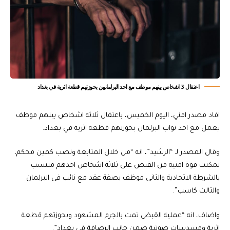
اعتقال 3 اشخاص بينهم موظف مع احد البرلمانيين بحوزتهم قطعة اثرية في بغداد
افاد مصدر امني، اليوم الخميس، باعتقال ثلاثة اشخاص بينهم موظف
يعمل مع احد نواب البرلمان بحوزتهم قطعة اثرية في بغداد.
وقال المصدر لـ “الرشيد”، انه “من خلال المتابعة ونصب كمين محكم،
تمكنت قوة امنية من القبض على ثلاثة اشخاص احدهم منتسب
بالشرطة الاتحادية والثاني موظف بصفة عقد مع نائب في البرلمان
والثالث كاسب”.
واضاف، انه “عملية القبض تمت بالجرم المشهود وبحوزتهم قطعة
اثرية ومسدسات صوتية ضمن جانب الرصافة في بغداد”.