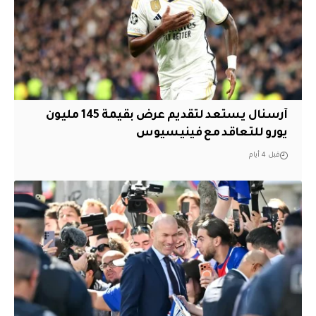
آرسنال يستعد لتقديم عرض بقيمة 145 مليون
يورو للتعاقد مع فينيسيوس
قبل 4 أيام