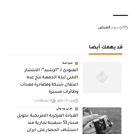
الوسوم
القبض
قد يهمك أيضا
سياسة
العبودي لـ “الرشيد”: الانتشار
الامني ليلة الجمعة نتج عنه
اعتقال شبكة ومصادرة معدات
وطائرات مسيرة
قبل 4 دقائق
4 مشاهدات
عربي ودولي
القيادة المركزية الامريكية: تحويل
مسار 53 سفينة تجارية منذ
استئناف الحصار على ايران