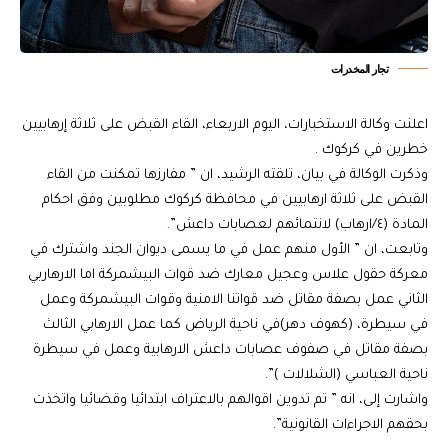
تجار المخدرات
اعلنت وكالة الاستخبارات، اليوم الاربعاء، القاء القبض على ثلاثة إرهابيين
خطرين في كركوك .
وذكرت الوكالة في بيان، تلقته الرشيد، ان ” مفارزها تمكنت من القاء
القبض على ثلاثة ارهابيين في محافظة كركوك مطلوبين وفق احكام
المادة (٤/ارهاب) لانتمائهم لعصابات داعش”.
وتابعت، ان ” الأول منهم عمل في ما يسمى ديوان الجند واشترك في
معركة حقول علاس وعجيل معارك ضد قوات البيشمركة اما الارهاربي
الثاني عمل بصفة مقاتل ضد قواتنا الامنية وقوات البيشمركة وعمل
في سيطرة، (كهوف دهر)في ناحية الرياض كما عمل الارهابي الثالث
بصفة مقاتل في صفوف عصابات داعش الارهابية وعمل في سيطرة
ناحية العباسي (الشلالات )”.
واشارت إلى، انه ” تم تدوين اقوالهم بالاعتراف ابتدائيا وقضائيا واتخذت
بحقهم الاجراءات القانونية”.