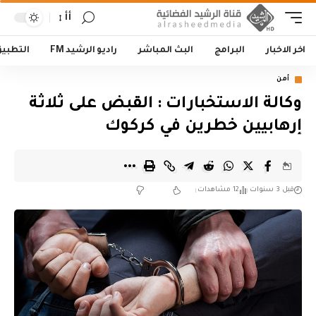
أأ
اخر الاخبار
البرامج
البث المباشر
راديو الرشيد FM
التطبي
أمن
وكالة الاستخبارات : القبض على ثلاثة
إرهابيين خطرين في كركوك
قبل 3 سنوات
12 مشاهدات