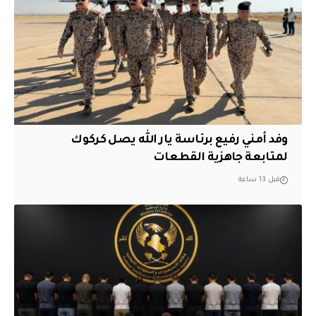
وفد أمني رفيع برئاسة يار الله يصل كركوك
لمتابعة جاهزية القطعات
قبل 13 ساعة