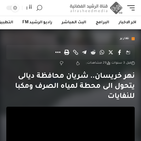
أأ
اخر الاخبار
البرامج
البث المباشر
راديو الرشيد FM
التطبي
تقارير
قبل 3 سنوات
29 مشاهدات
نهر خريسان.. شريان محافظة ديالى
يتحول الى محطة لمياه الصرف ومكبا
للنفايات