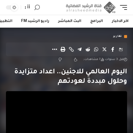
أأ
اخر الاخبار
البرامج
البث المباشر
راديو الرشيد FM
التطبي
تقارير
قبل 3 سنوات
7 مشاهدات
اليوم العالمي للاجئين.. اعداد متزايدة
وحلول مبددة لعودتهم