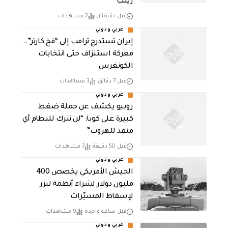
زينب
قبل دقيقتان
2 مشاهدات
عربي ودولي
إيران تستدرج ترامب إلى “فخ كارتر”..
معركة استنزاف حتى انتخابات
الكونغرس
قبل 7 دقائق
3 مشاهدات
عربي ودولي
روبيو يكشف عن حملة ضغط
كبيرة على كوبا: “لن نترك للنظام أي
منفذ للهروب”
قبل 50 دقيقة
7 مشاهدات
عربي ودولي
الجيش الأمريكي يخصص 400
مليون دولار لشراء أنظمة ليزر
لإسقاط المسيّرات
قبل ساعة واحدة
9 مشاهدات
عربي ودولي