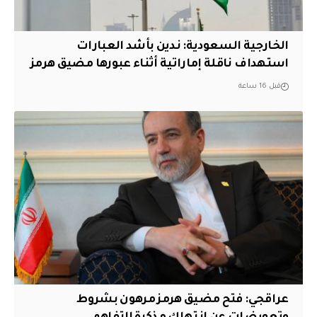
‏الخارجية السعودية: ندين بأشد العبارات
استهداف ناقلة إماراتية أثناء عبورها مضيق هرمز
قبل 16 ساعة
عراقجي: فتح مضيق هرمز مرهون بشروط