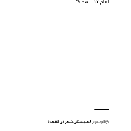
لعام ١٤٤٤ للهجرة”
الوسوم
السيستاني
شهر ذي القعدة