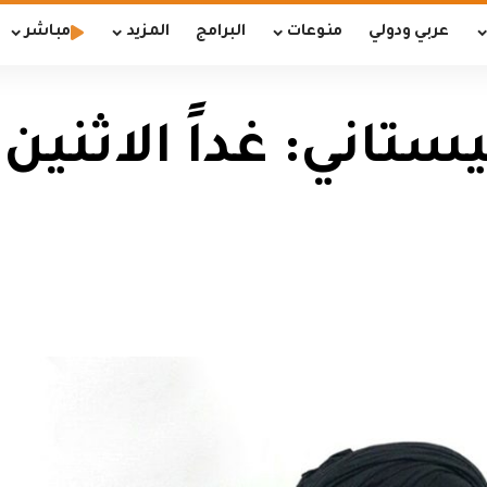
عربي ودولي
منوعات
البرامج
المزيد
مباشر
تاني: غداً الاثني