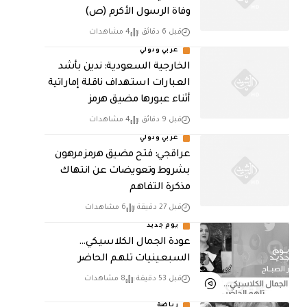
وفاة الرسول الأكرم (ص)
قبل 6 دقائق
4 مشاهدات
عربي ودولي
‏الخارجية السعودية: ندين بأشد
العبارات استهداف ناقلة إماراتية
أثناء عبورها مضيق هرمز
قبل 9 دقائق
4 مشاهدات
عربي ودولي
عراقجي: فتح مضيق هرمز مرهون
بشروط وتعويضات عن انتهاك
مذكرة التفاهم
قبل 27 دقيقة
6 مشاهدات
يوم جديد
عودة الجمال الكلاسيكي…
السبعينيات تلهم الحاضر
قبل 53 دقيقة
8 مشاهدات
رياضة