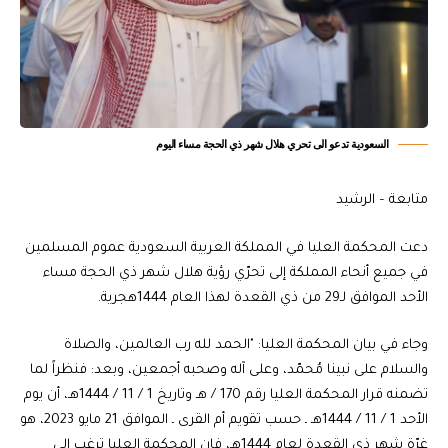
السعودية تدعو الى تحري هلال شهر ذي الحجة مساء اليوم
متابعة – الرشيد
دعت المحكمة العليا في المملكة العربية السعودية عموم المسلمين
في جميع أنحاء المملكة إلى تحرّي رؤية هلال شهر ذي الحجة مساء
الأحد الموافق لـ29 من ذي القعدة لهذا العام 1444هجرية.
وجاء في بيان المحكمة العليا: "الحمد لله رب العالمين، والصلاة
والسلام على نبينا مُحمّد، وعلى آله وصحبه أجمعين، وبعد: فنظراً لما
تضمنه قرار المحكمة العليا رقم 170 / هـ وتاريخ 1 / 11 / 1444هـ، أن يوم
الأحد 1 / 11 / 1444هـ ـ حسب تقويم أم القرى ـ الموافق 21 مايو 2023، هو
غرّة شهر ذي القعدة لعام 1444هـ، فإن المحكمة العليا ترغب إلى