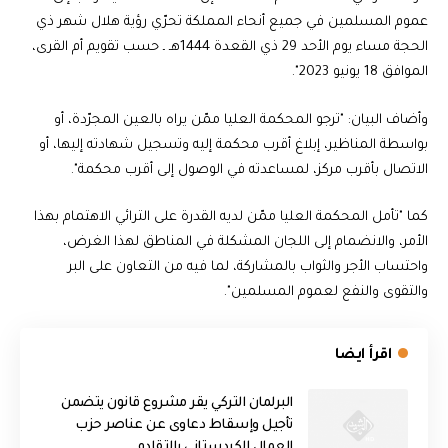
عموم المسلمين في جميع أنحاء المملكة تحرّي رؤية هلال شهر ذي
الحجة مساء يوم الأحد 29 ذي القعدة 1444هـ ـ حسب تقويم أم القرى،
الموافق 18 يونيو 2023".
وأضاف البيان: "ترجو المحكمة العليا ممّن يراه بالعين المجرّدة، أو
بواسطة المناظير، إبلاغ أقرب محكمة إليه وتسجيل شهادته إليها، أو
الاتصال بأقرب مركز، لمساعدته في الوصول إلى أقرب محكمة".
كما "تأمل المحكمة العليا ممّن لديه القدرة على الترائي الاهتمام بهذا
الأمر، والانضمام إلى اللجان المشكلة في المناطق لهذا الغرض،
واحتساب الأجر والثواب بالمشاركة، لما فيه من التعاون على البر
والتقوى والنفع لعموم المسلمين".
اقرأ ايضا
البرلمان التركي يقر مشروع قانون يتضمن
تأجيل وإسقاط دعاوى عن عناصر حزب
العمال الكردستاني بالتقادم