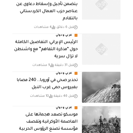
يتضمن تأجيل وإسقاط دعاوى عن
عناصر حزب العمال الكردستاني
بالتقادم
قبل 6 دقائق
4 مشاهدات
عربي ودولي
الرئيس الإيراني: التفاصيل الكاملة
حول “مذكرة التفاهم” مع واشنطن
لا تزال سرية
قبل 31 دقيقة
9 مشاهدات
عربي ودولي
تحذير صحي في أوروبا.. 240 مصابا
بفيروس حمى غرب النيل
قبل 46 دقيقة
10 مشاهدات
عربي ودولي
موسكو تصعد هجماتها على
العاصمة الأوكرانية وتقصف
مؤسسة تصنع الرؤوس الحربية