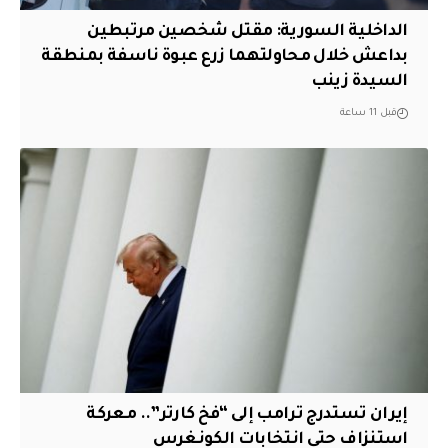
الداخلية السورية: مقتل شخصين مرتبطين
بداعش خلال محاولتهما زرع عبوة ناسفة بمنطقة
السيدة زينب
قبل 11 ساعة
إيران تستدرج ترامب إلى “فخ كارتر”.. معركة
استنزاف حتى انتخابات الكونغرس