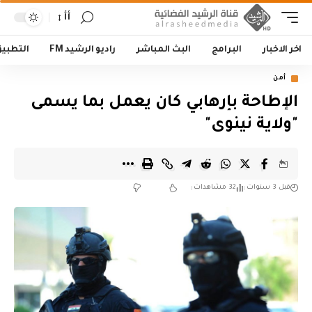
أأ
اخر الاخبار
البرامج
البث المباشر
راديو الرشيد FM
التطبي
أمن
الإطاحة بإرهابي كان يعمل بما يسمى
"ولاية نينوى"
قبل 3 سنوات
32 مشاهدات