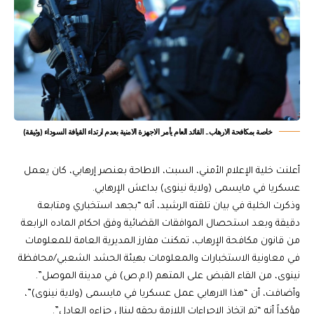
خاصة بمكافحة الارهاب.. القائد العام يأمر الاجهزة الامنية بعدم ارتداء القيافة السوداء (وثيقة)
أعلنت خلية الإعلام الأمني، السبت، الاطاحة بعنصر إرهابي، كان يعمل
عسكريا في مايسمى (ولاية نينوى) بداعش الإرهابي.
وذكرت الخلية في بيان تلقته الرشيد، أنه “بجهد استخباري ومتابعة
دقيقة وبعد استحصال الموافقات القضائية وفق احكام الماده الرابعة
من قانون مكافحة الإرهاب، تمكنت مفارز المديرية العامة للمعلومات
في معاونية الاستخبارات والمعلومات بهيئة الحشد الشعبي/محافظة
نينوى، من القاء القبض على المتهم (ا.م.ص) في مدينة الموصل”.
وأضافت، أن “هذا الارهابي عمل عسكريا في مايسمى (ولاية نينوى)”،
مؤكداً أنه “تم اتخاذ الإجراءات اللازمة بحقه لينال جزاءه العادل”.