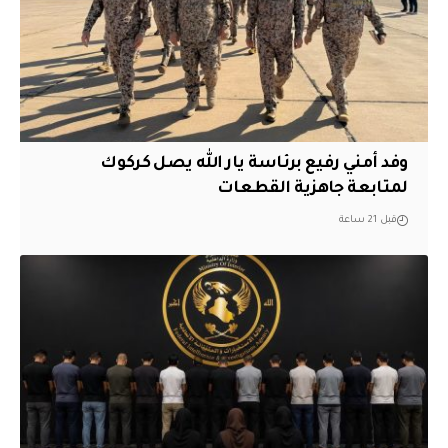
وفد أمني رفيع برئاسة يار الله يصل كركوك
لمتابعة جاهزية القطعات
قبل 21 ساعة